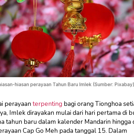
iasan-hiasan perayaan Tahun Baru Imlek (Sumber: Pixabay
i perayaan
terpenting
bagi orang Tionghoa set
ya, Imlek dirayakan mulai dari hari pertama di b
a tahun baru dalam kalender Mandarin hingga d
erayaan Cap Go Meh pada tanggal 15. Dalam