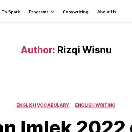
 To Spark
Programs
Copywriting
About Us
Author:
Rizqi Wisnu
ENGLISH VOCABULARY
ENGLISH WRITING
n Imlek 2022