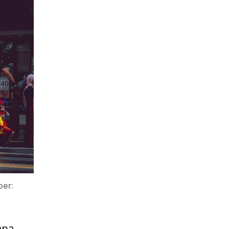
ber:
apa