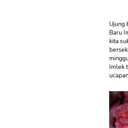
Ujung b
Baru I
kita su
bersek
minggu
Imlek 
ucapan