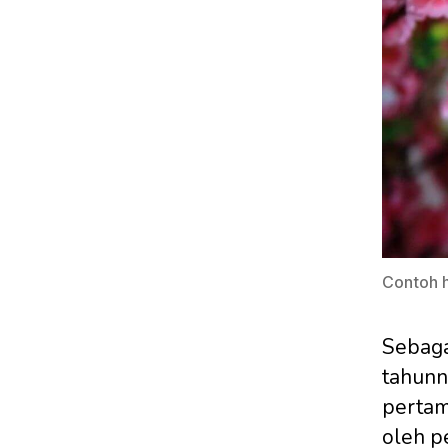
Contoh h
Sebaga
tahunn
pertam
oleh p