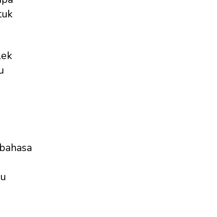
tuk
lek
u
 bahasa
au