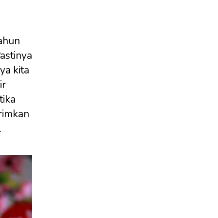
ahun
astinya
ya kita
ir
tika
rimkan
.