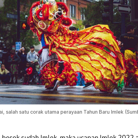
i, salah satu corak utama perayaan Tahun Baru Imlek (Sum
 besok sudah Imlek, maka ucapan Imlek 2022 