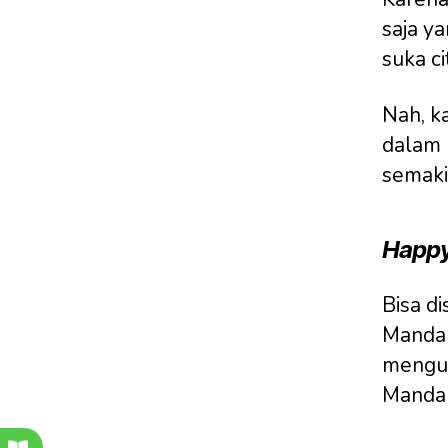
saja y
suka ci
Nah, ka
dalam 
semaki
Happy
Bisa d
Mandar
menguc
Mandar