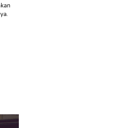
akan
ya.