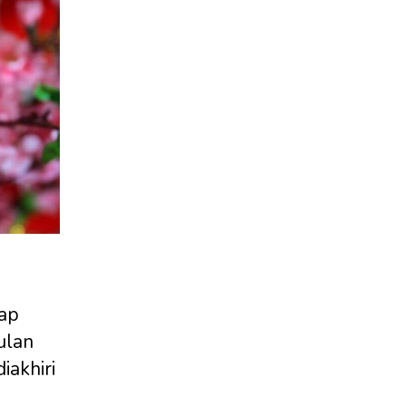
)
iap
ulan
iakhiri