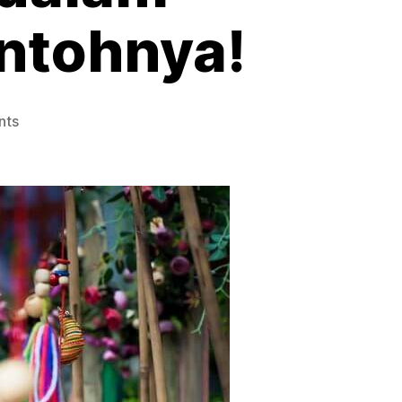
ntohnya!
nts