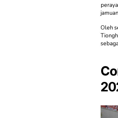
peraya
jamuan
Oleh se
Tiongh
sebaga
Co
20