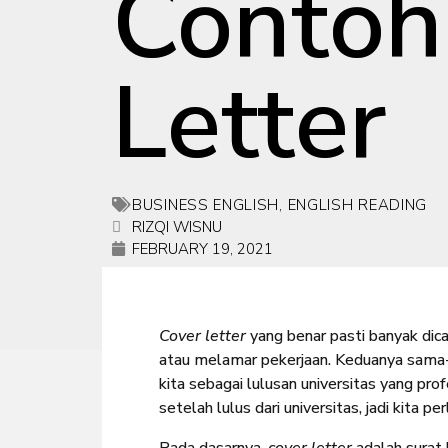
Contoh
Letter
BUSINESS ENGLISH
,
ENGLISH READING
RIZQI WISNU
FEBRUARY 19, 2021
Cover letter
yang benar pasti banyak dic
atau melamar pekerjaan. Keduanya sam
kita sebagai lulusan universitas yang prof
setelah lulus dari universitas, jadi kita 
Pada dasarnya,
cover letter
adalah surat 