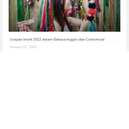
Ucapan Imlek 2022 dalam Bahasa Inggris dan Contohnya!
January 31, 2022
PREVIOUS
NEXT
Effective English for Startups – Jakarta, 5 September 2019
3 Quick Tips to Write Your CV in Good English
Categories
Around the World
10
Break the News
6
Business English
8
English Grammar
2