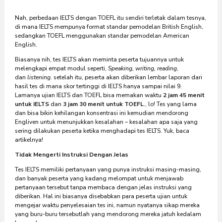
Nah, perbedaan IELTS dengan TOEFL itu sendiri terletak dalam tesnya,
di mana IELTS mempunya format standar pemodelan British English,
sedangkan TOEFL menggunakan standar pemodelan American
English.
Biasanya nih, tes IELTS akan meminta peserta tujuannya untuk
melengkapi empat modul seperti,
Speaking, writing, reading
,
dan
listening
. setelah itu, peserta akan diberikan lembar laporan dari
hasil tes di mana skor tertinggi di IELTS hanya sampai nilai 9.
Lamanya ujian IELTS dan TOEFL bisa memakan waktu
2 jam 45 menit
untuk IELTS
dan
3 jam 30 menit untuk TOEFL
., lo! Tes yang lama
dan bisa bikin kehilangan konsentrasi ini kemudian mendorong
Engliven untuk menunjukkan kesalahan – kesalahan apa saja yang
sering dilakukan peserta ketika menghadapi tes IELTS. Yuk, baca
artikelnya!
Tidak Mengerti Instruksi Dengan Jelas
Tes IELTS memiliki pertanyaan yang punya instruksi masing-masing,
dan banyak peserta yang kadang melompat untuk menjawab
pertanyaan tersebut tanpa membaca dengan jelas instruksi yang
diberikan. Hal ini biasanya disebabkan para peserta ujian untuk
mengejar waktu penyelesaian tes ini, namun nyatanya sikap mereka
yang buru-buru tersebutlah yang mendorong mereka jatuh kedalam