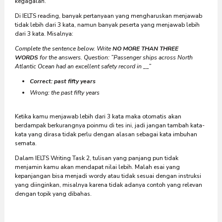
kegagalan.
Di IELTS reading, banyak pertanyaan yang mengharuskan menjawab
tidak lebih dari 3 kata, namun banyak peserta yang menjawab lebih
dari 3 kata. Misalnya:
Complete the sentence below. Write
NO MORE THAN THREE
WORDS
for the answers. Question: ”Passenger ships across North
Atlantic Ocean had an excellent safety record in __”
Correct: past fifty years
Wrong: the past fifty years
Ketika kamu menjawab lebih dari 3 kata maka otomatis akan
berdampak berkurangnya poinmu di tes ini, jadi jangan tambah kata-
kata yang dirasa tidak perlu dengan alasan sebagai kata imbuhan
semata.
Dalam IELTS Writing Task 2, tulisan yang panjang pun tidak
menjamin kamu akan mendapat nilai lebih. Malah esai yang
kepanjangan bisa menjadi wordy atau tidak sesuai dengan instruksi
yang diinginkan, misalnya karena tidak adanya contoh yang relevan
dengan topik yang dibahas.